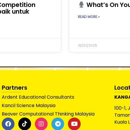
Competition
What’s On You
baik untuk
READ MORE »
19/01/2025
Partners
Loca
Ardent Educational Consultants
KANGA
Kancil Science Malaysia
100-1, 
Beaver Computational Thinking Malaysia
Taman 
Kuala 