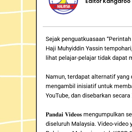
Editor Kangaroo
Sejak penguatkuasaan “Perintah
Haji Muhyiddin Yassin tempohari, 
lihat pelajar-pelajar tidak dapa
Namun, terdapat alternatif yang 
mengambil inisiatif untuk memba
YouTube, dan disebarkan secara 𝐏
𝐏𝐚𝐧𝐝𝐚𝐢 𝐕𝐢𝐝𝐞𝐨𝐬 mengumpu
diseluruh Malaysia. Video-vide