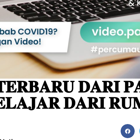
 𝐓𝐄𝐑𝐁𝐀𝐑𝐔 𝐃𝐀𝐑𝐈 
𝐋𝐀𝐉𝐀𝐑 𝐃𝐀𝐑𝐈 𝐑𝐔