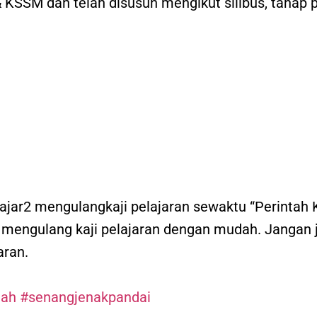
 KSSM dan telah disusun mengikut silibus, tahap p
pelajar2 mengulangkaji pelajaran sewaktu “Perintah 
mengulang kaji pelajaran dengan mudah. Jangan j
aran.
mah
#
senangjenakpandai