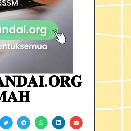
𝐀𝐍𝐃𝐀𝐈.𝐎𝐑𝐆
𝐌𝐀𝐇