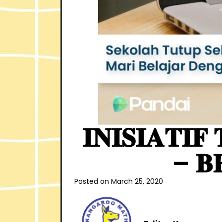
𝐈𝐍𝐈𝐒𝐈𝐀𝐓𝐈
– 𝐁
Posted on
March 25, 2020